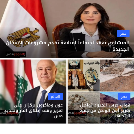
ثقافة وفن
منوعات
مصر
المنشاوي تعقد اجتماعاً لمتابعة تقدم مشروعات الإسكان
الجديدة
مصر
العالم
قوات حرس الحدود تواصل
عون وماكرون يركزان على
تعزيز أمن الوطن من جميع
تعزيز وقف إطلاق النار وتحديد
الاتجاها...
مس...