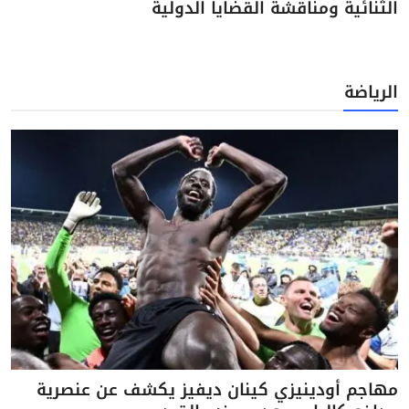
الثنائية ومناقشة القضايا الدولية
الرياضة
مهاجم أودينيزي كينان ديفيز يكشف عن عنصرية