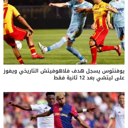
يوفنتوس يسجل هدف فلاهوفيتش التاريخي ويفوز
على ليتشي بعد 12 ثانية فقط