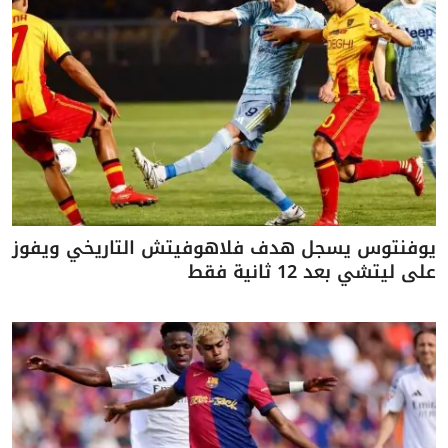
يوفنتوس يسجل هدف فلاهوفيتش التاريخي ويفوز
على ليتشي بعد 12 ثانية فقط