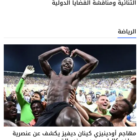
الثنائية ومناقشة القضايا الدولية
الرياضة
مهاجم أودينيزي كينان ديفيز يكشف عن عنصرية