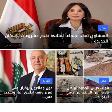
ثقافة وفن
منوعات
مصر
المنشاوي تعقد اجتماعاً لمتابعة تقدم مشروعات الإسكان
الجديدة
مصر
العالم
قوات حرس الحدود تواصل
عون وماكرون يركزان على
تعزيز أمن الوطن من جميع
تعزيز وقف إطلاق النار وتحديد
الاتجاها...
مس...