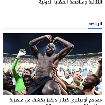
الثنائية ومناقشة القضايا الدولية
الرياضة
مهاجم أودينيزي كينان ديفيز يكشف عن عنصرية