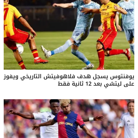
يوفنتوس يسجل هدف فلاهوفيتش التاريخي ويفوز
على ليتشي بعد 12 ثانية فقط