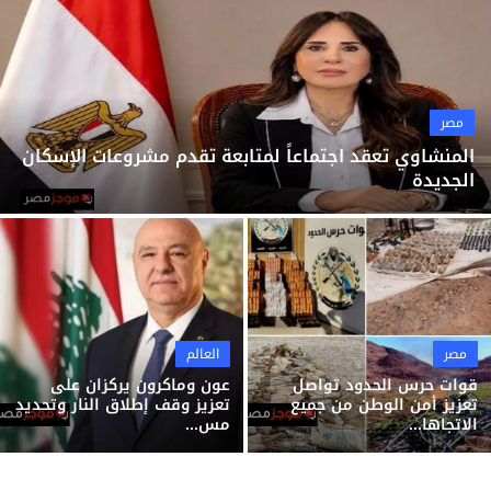
ثقافة وفن
منوعات
مصر
المنشاوي تعقد اجتماعاً لمتابعة تقدم مشروعات الإسكان
الجديدة
مصر
العالم
قوات حرس الحدود تواصل
عون وماكرون يركزان على
تعزيز أمن الوطن من جميع
تعزيز وقف إطلاق النار وتحديد
الاتجاها...
مس...