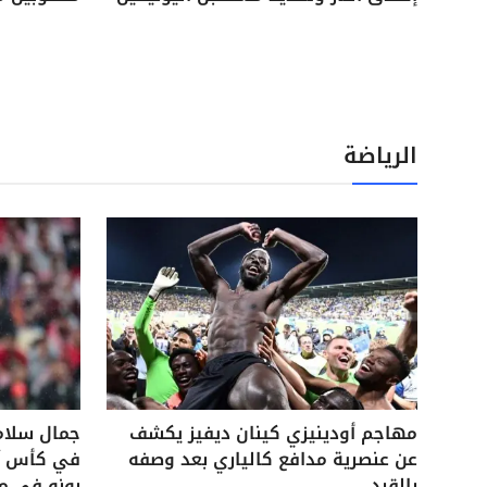
الرياضة
مهاجم أودينيزي كينان ديفيز يكشف
جمال سلام
عن عنصرية مدافع كالياري بعد وصفه
في كأس آس
بالقرد
بونو في م