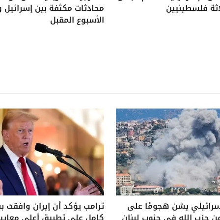
اثة فلسطينيين
محادثات مكثفة بين إسرائيل و
الأسبوع المقبل
سرائيلي يشن هجومًا على
ترامب يؤكد أن إيران وافقت 
ن حزب الله في جنوب لبنان
كامل على تطبيق أعلى معايير