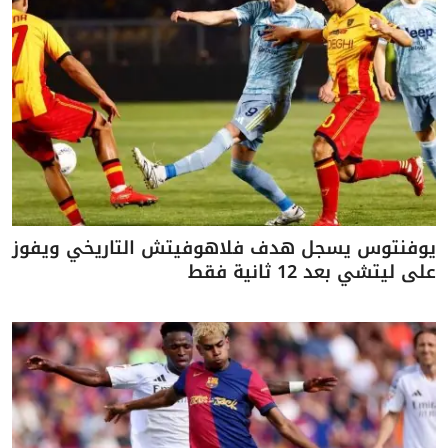
يوفنتوس يسجل هدف فلاهوفيتش التاريخي ويفوز
على ليتشي بعد 12 ثانية فقط