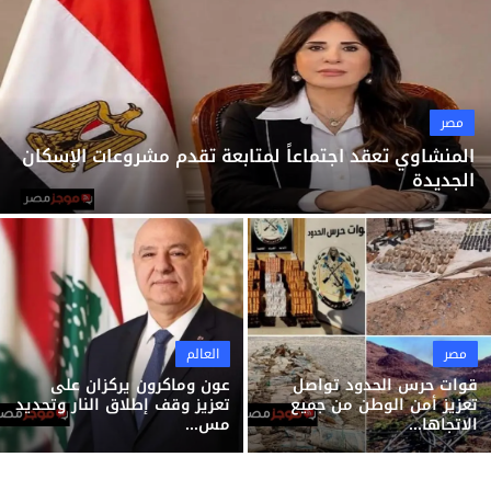
ثقافة وفن
منوعات
مصر
المنشاوي تعقد اجتماعاً لمتابعة تقدم مشروعات الإسكان
الجديدة
مصر
العالم
قوات حرس الحدود تواصل
عون وماكرون يركزان على
تعزيز أمن الوطن من جميع
تعزيز وقف إطلاق النار وتحديد
الاتجاها...
مس...