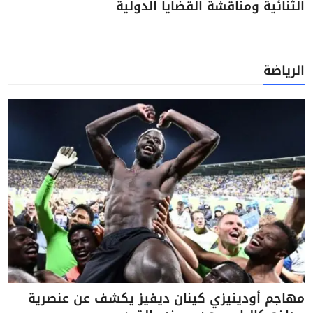
الثنائية ومناقشة القضايا الدولية
الرياضة
مهاجم أودينيزي كينان ديفيز يكشف عن عنصرية