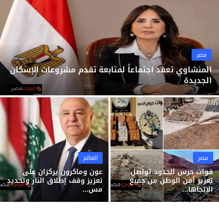
ثقافة وفن
منوعات
مصر
المنشاوي تعقد اجتماعاً لمتابعة تقدم مشروعات الإسكان
الجديدة
مصر
العالم
قوات حرس الحدود تواصل
عون وماكرون يركزان على
تعزيز أمن الوطن من جميع
تعزيز وقف إطلاق النار وتحديد
الاتجاها...
مس...