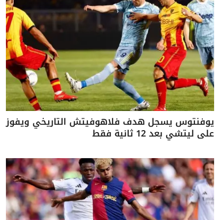
يوفنتوس يسجل هدف فلاهوفيتش التاريخي ويفوز
على ليتشي بعد 12 ثانية فقط