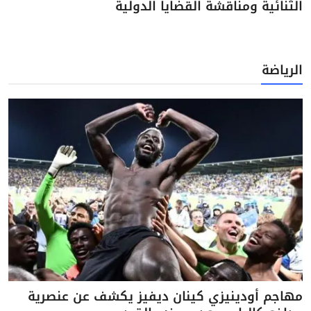
الثنائية ومناقشة القضايا الدولية
الرياضة
مهاجم أودينيزي كينان ديفيز يكشف عن عنصرية