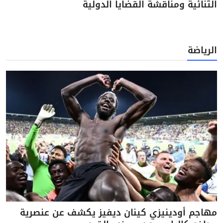
الثنائية ومناقشة القضايا الدولية
الرياضة
مهاجم أودينيزي كينان ديفيز يكشف عن عنصرية