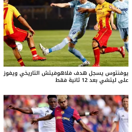
يوفنتوس يسجل هدف فلاهوفيتش التاريخي ويفوز
على ليتشي بعد 12 ثانية فقط