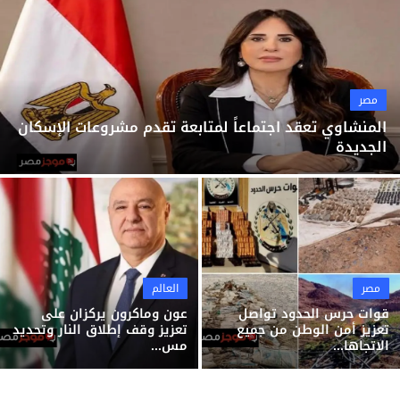
ثقافة وفن
منوعات
مصر
المنشاوي تعقد اجتماعاً لمتابعة تقدم مشروعات الإسكان
الجديدة
مصر
العالم
قوات حرس الحدود تواصل
عون وماكرون يركزان على
تعزيز أمن الوطن من جميع
تعزيز وقف إطلاق النار وتحديد
الاتجاها...
مس...