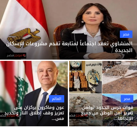
ثقافة وفن
منوعات
مصر
المنشاوي تعقد اجتماعاً لمتابعة تقدم مشروعات الإسكان
الجديدة
مصر
العالم
قوات حرس الحدود تواصل
عون وماكرون يركزان على
تعزيز أمن الوطن من جميع
تعزيز وقف إطلاق النار وتحديد
الاتجاها...
مس...