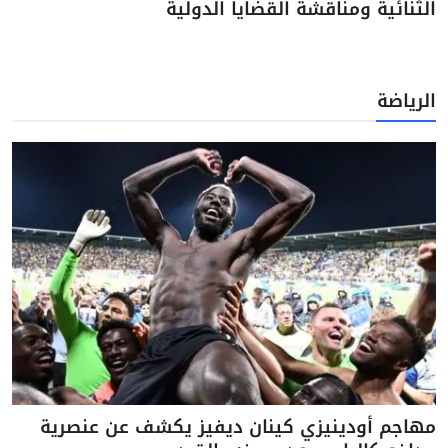
الثنائية ومناقشة القضايا الدولية
الرياضة
مهاجم أودينيزي كينان ديفيز يكشف عن عنصرية