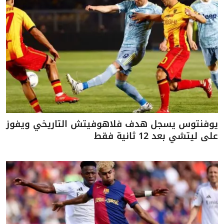
يوفنتوس يسجل هدف فلاهوفيتش التاريخي ويفوز
على ليتشي بعد 12 ثانية فقط