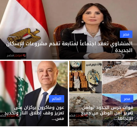
ثقافة وفن
منوعات
مصر
المنشاوي تعقد اجتماعاً لمتابعة تقدم مشروعات الإسكان
الجديدة
مصر
العالم
قوات حرس الحدود تواصل
عون وماكرون يركزان على
تعزيز أمن الوطن من جميع
تعزيز وقف إطلاق النار وتحديد
الاتجاها...
مس...