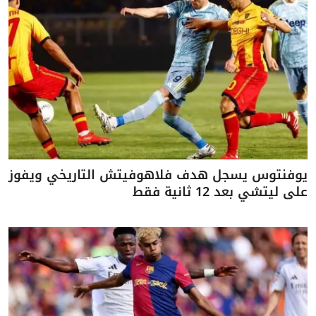
يوفنتوس يسجل هدف فلاهوفيتش التاريخي ويفوز
على ليتشي بعد 12 ثانية فقط