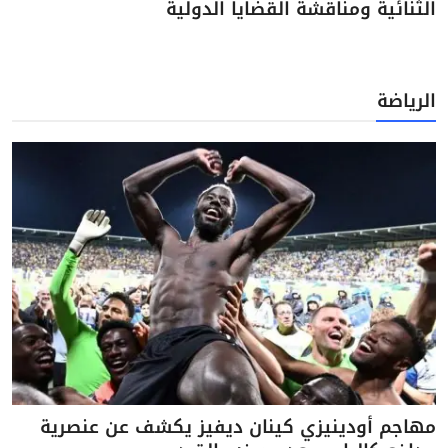
الثنائية ومناقشة القضايا الدولية
الرياضة
مهاجم أودينيزي كينان ديفيز يكشف عن عنصرية