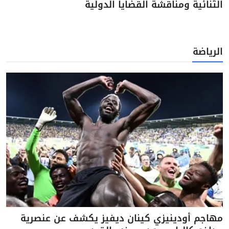
الثنائية ومناقشة القضايا الدولية
الرياضة
مهاجم أودينيزي كينان ديفيز يكشف عن عنصرية