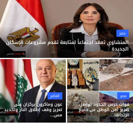
ثقافة وفن
منوعات
مصر
المنشاوي تعقد اجتماعاً لمتابعة تقدم مشروعات الإسكان
الجديدة
مصر
العالم
قوات حرس الحدود تواصل
عون وماكرون يركزان على
تعزيز أمن الوطن من جميع
تعزيز وقف إطلاق النار وتحديد
الاتجاها...
مس...