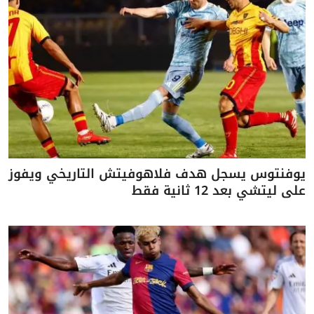
يوفنتوس يسجل هدف فلاهوفيتش التاريخي ويفوز
على ليتشي بعد 12 ثانية فقط