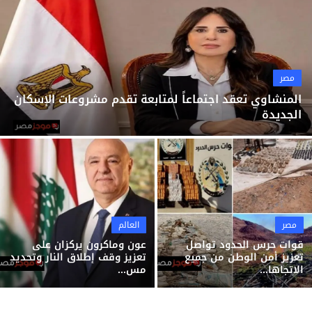
ثقافة وفن
منوعات
مصر
المنشاوي تعقد اجتماعاً لمتابعة تقدم مشروعات الإسكان
الجديدة
مصر
العالم
قوات حرس الحدود تواصل
عون وماكرون يركزان على
تعزيز أمن الوطن من جميع
تعزيز وقف إطلاق النار وتحديد
الاتجاها...
مس...