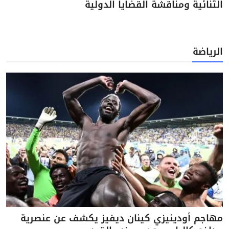
الثنائية ومناقشة القضايا الدولية
الرياضة
مهاجم أودينيزي كينان ديفيز يكشف عن عنصرية