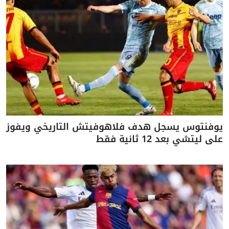
يوفنتوس يسجل هدف فلاهوفيتش التاريخي ويفوز
على ليتشي بعد 12 ثانية فقط