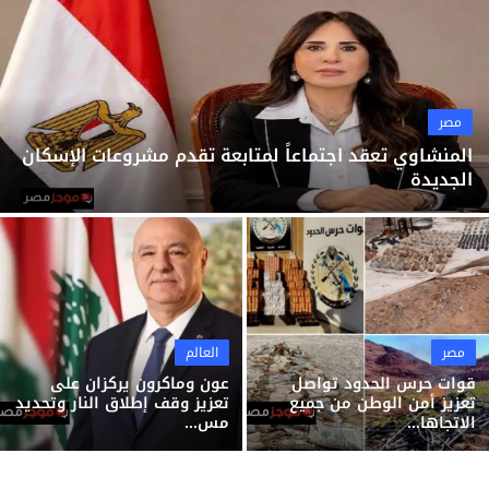
ثقافة وفن
منوعات
مصر
المنشاوي تعقد اجتماعاً لمتابعة تقدم مشروعات الإسكان
الجديدة
مصر
العالم
قوات حرس الحدود تواصل
عون وماكرون يركزان على
تعزيز أمن الوطن من جميع
تعزيز وقف إطلاق النار وتحديد
الاتجاها...
مس...