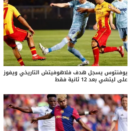
يوفنتوس يسجل هدف فلاهوفيتش التاريخي ويفوز
على ليتشي بعد 12 ثانية فقط