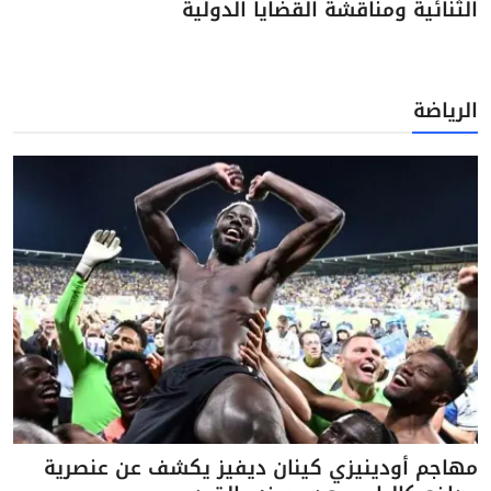
الثنائية ومناقشة القضايا الدولية
الرياضة
مهاجم أودينيزي كينان ديفيز يكشف عن عنصرية