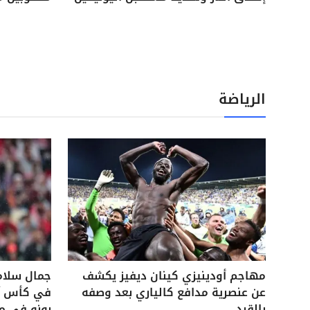
الرياضة
مهاجم أودينيزي كينان ديفيز يكشف
جمال سلام
عن عنصرية مدافع كالياري بعد وصفه
في كأس آس
بالقرد
بونو في م