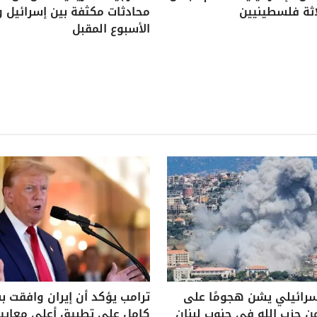
اثة فلسطينيين
محادثات مكثفة بين إسرائيل و
الأسبوع المقبل
سرائيلي يشن هجومًا على
ترامب يؤكد أن إيران وافقت 
ن حزب الله في جنوب لبنان
كامل على تطبيق أعلى معايير