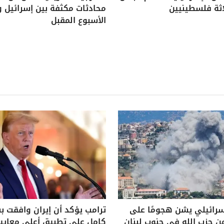
اثة فلسطينيين
محادثات مكثفة بين إسرائيل و
الأسبوع المقبل
سرائيلي يشن هجومًا على
ترامب يؤكد أن إيران وافقت 
ن حزب الله في جنوب لبنان
كامل على تطبيق أعلى معايير