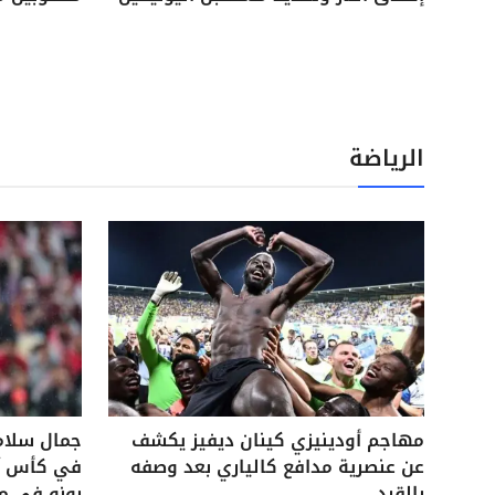
الرياضة
مهاجم أودينيزي كينان ديفيز يكشف
جمال سلام
عن عنصرية مدافع كالياري بعد وصفه
في كأس آس
بالقرد
بونو في م