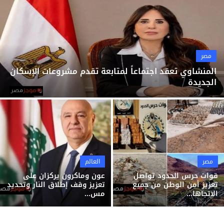
ثقافة وفن
منوعات
مصر
المنشاوي تعقد اجتماعاً لمتابعة تقدم مشروعات الإسكان
الجديدة
مصر
العالم
قوات حرس الحدود تواصل
عون وماكرون يركزان على
تعزيز أمن الوطن من جميع
تعزيز وقف إطلاق النار وتحديد
الاتجاها...
مس...