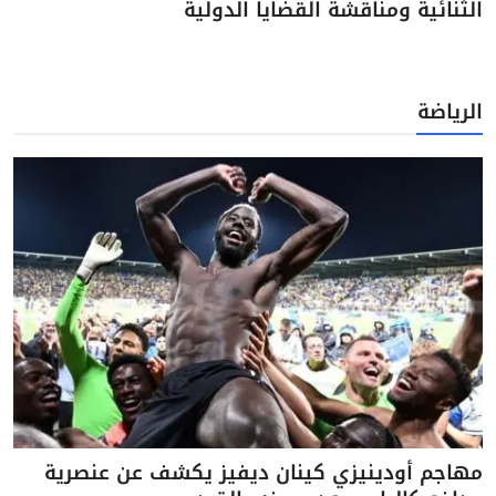
الثنائية ومناقشة القضايا الدولية
الرياضة
مهاجم أودينيزي كينان ديفيز يكشف عن عنصرية