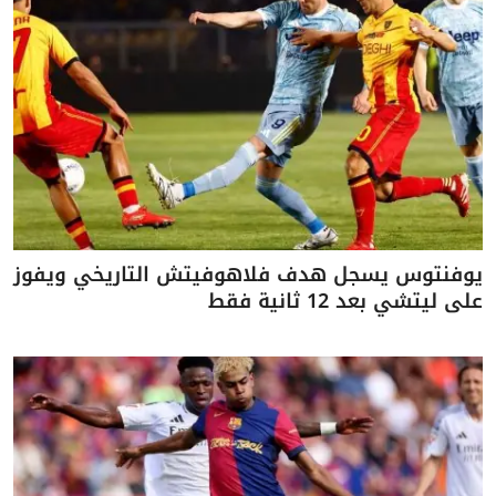
يوفنتوس يسجل هدف فلاهوفيتش التاريخي ويفوز
على ليتشي بعد 12 ثانية فقط