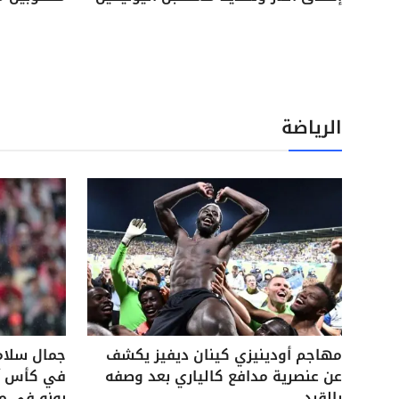
الرياضة
مهاجم أودينيزي كينان ديفيز يكشف
جمال سلام
عن عنصرية مدافع كالياري بعد وصفه
في كأس آس
بالقرد
بونو في م