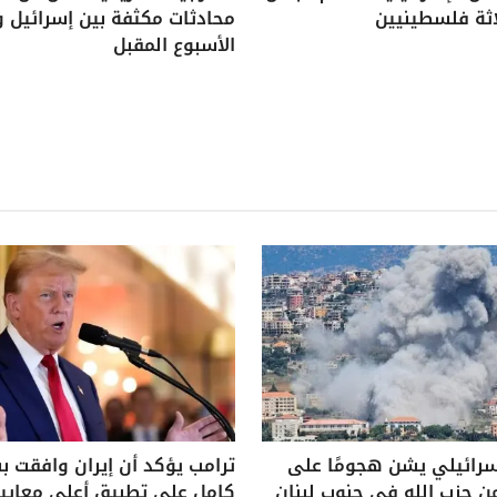
اثة فلسطينيين
محادثات مكثفة بين إسرائيل و
الأسبوع المقبل
سرائيلي يشن هجومًا على
ترامب يؤكد أن إيران وافقت 
ن حزب الله في جنوب لبنان
كامل على تطبيق أعلى معايير