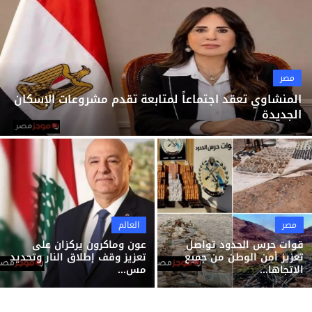
ثقافة وفن
منوعات
مصر
المنشاوي تعقد اجتماعاً لمتابعة تقدم مشروعات الإسكان
الجديدة
مصر
العالم
قوات حرس الحدود تواصل
عون وماكرون يركزان على
تعزيز أمن الوطن من جميع
تعزيز وقف إطلاق النار وتحديد
الاتجاها...
مس...