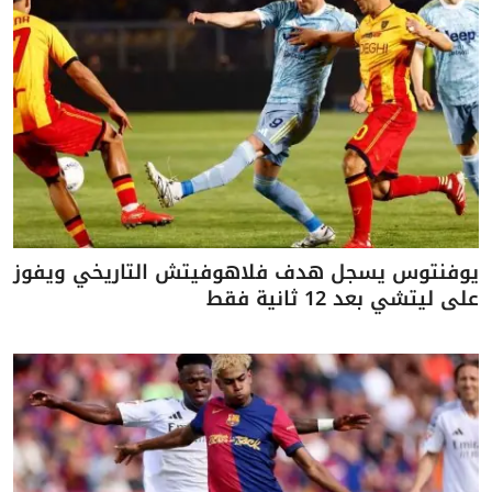
يوفنتوس يسجل هدف فلاهوفيتش التاريخي ويفوز
على ليتشي بعد 12 ثانية فقط