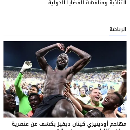
الثنائية ومناقشة القضايا الدولية
الرياضة
مهاجم أودينيزي كينان ديفيز يكشف عن عنصرية