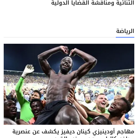
الثنائية ومناقشة القضايا الدولية
الرياضة
مهاجم أودينيزي كينان ديفيز يكشف عن عنصرية