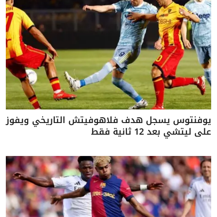
يوفنتوس يسجل هدف فلاهوفيتش التاريخي ويفوز
على ليتشي بعد 12 ثانية فقط