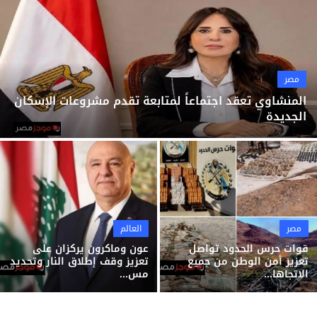
ثقافة وفن
منوعات
مصر
المنشاوي تعقد اجتماعاً لمتابعة تقدم مشروعات الإسكان
الجديدة
مصر
العالم
قوات حرس الحدود تواصل
عون وماكرون يركزان على
تعزيز أمن الوطن من جميع
تعزيز وقف إطلاق النار وتحديد
الاتجاها...
مس...