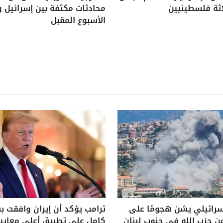
اثة فلسطينيين
محادثات مكثفة بين إسرائيل و
الأسبوع المقبل
سرائيلي يشن هجومًا على
ترامب يؤكد أن إيران وافقت 
ن حزب الله في جنوب لبنان
كامل على تطبيق أعلى معايير