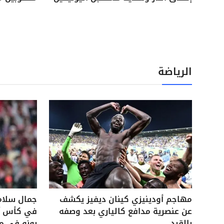
الرياضة
مهاجم أودينيزي كينان ديفيز يكشف
جمال سلام
عن عنصرية مدافع كالياري بعد وصفه
في كأس آس
بالقرد
بونو في م