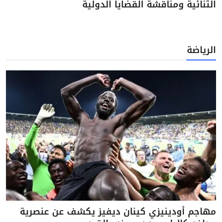
الثنائية ومناقشة القضايا الدولية
الرياضة
مهاجم أودينيزي كينان ديفيز يكشف عن عنصرية