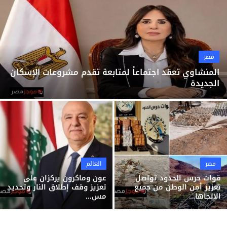
ثقافة وفن
منوعات
مصر
المنشاوي تعقد اجتماعاً لمتابعة تقدم مشروعات الإسكان
الجديدة
مصر
العالم
قوات حرس الحدود تواصل
عون وماكرون يركزان على
تعزيز أمن الوطن من جميع
تعزيز وقف إطلاق النار وتحديد
الاتجاها...
مس...