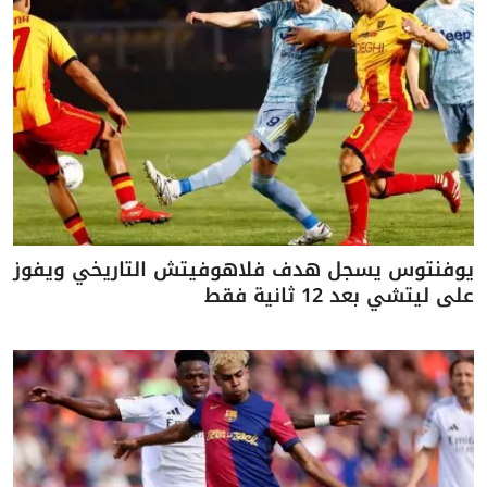
يوفنتوس يسجل هدف فلاهوفيتش التاريخي ويفوز
على ليتشي بعد 12 ثانية فقط