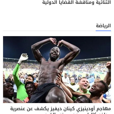
الثنائية ومناقشة القضايا الدولية
الرياضة
مهاجم أودينيزي كينان ديفيز يكشف عن عنصرية