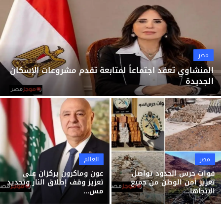
ثقافة وفن
منوعات
مصر
المنشاوي تعقد اجتماعاً لمتابعة تقدم مشروعات الإسكان
الجديدة
مصر
العالم
قوات حرس الحدود تواصل
عون وماكرون يركزان على
تعزيز أمن الوطن من جميع
تعزيز وقف إطلاق النار وتحديد
الاتجاها...
مس...