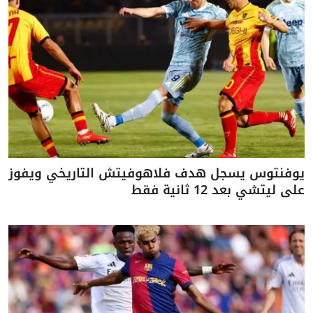
يوفنتوس يسجل هدف فلاهوفيتش التاريخي ويفوز
على ليتشي بعد 12 ثانية فقط