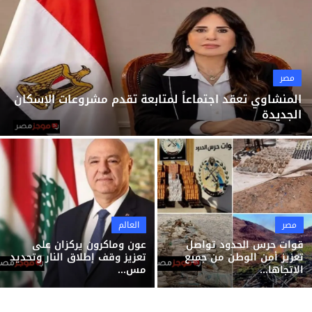
ثقافة وفن
منوعات
مصر
المنشاوي تعقد اجتماعاً لمتابعة تقدم مشروعات الإسكان
الجديدة
مصر
العالم
قوات حرس الحدود تواصل
عون وماكرون يركزان على
تعزيز أمن الوطن من جميع
تعزيز وقف إطلاق النار وتحديد
الاتجاها...
مس...