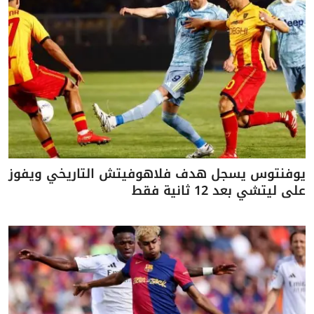
يوفنتوس يسجل هدف فلاهوفيتش التاريخي ويفوز
على ليتشي بعد 12 ثانية فقط