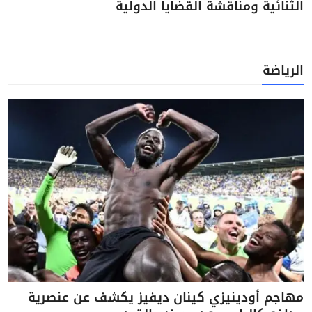
الثنائية ومناقشة القضايا الدولية
الرياضة
مهاجم أودينيزي كينان ديفيز يكشف عن عنصرية