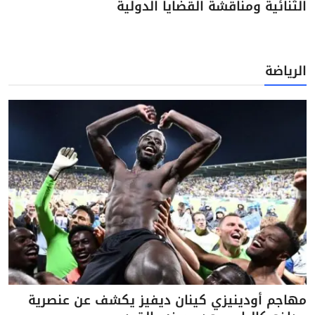
الثنائية ومناقشة القضايا الدولية
الرياضة
مهاجم أودينيزي كينان ديفيز يكشف عن عنصرية