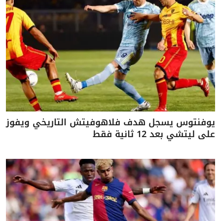
يوفنتوس يسجل هدف فلاهوفيتش التاريخي ويفوز
على ليتشي بعد 12 ثانية فقط