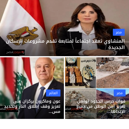
ثقافة وفن
منوعات
مصر
المنشاوي تعقد اجتماعاً لمتابعة تقدم مشروعات الإسكان
الجديدة
مصر
العالم
قوات حرس الحدود تواصل
عون وماكرون يركزان على
تعزيز أمن الوطن من جميع
تعزيز وقف إطلاق النار وتحديد
الاتجاها...
مس...