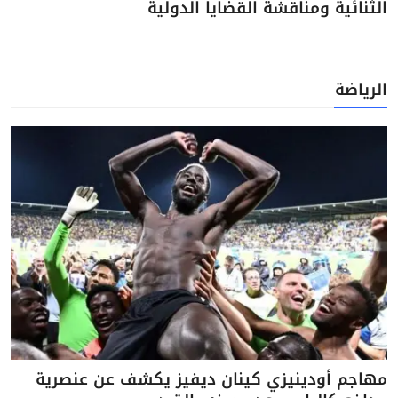
الثنائية ومناقشة القضايا الدولية
الرياضة
مهاجم أودينيزي كينان ديفيز يكشف عن عنصرية