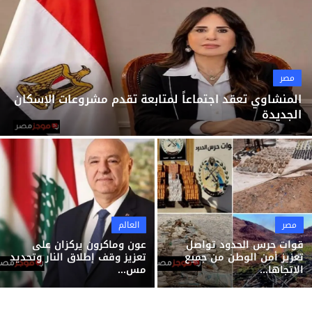
ثقافة وفن
منوعات
مصر
المنشاوي تعقد اجتماعاً لمتابعة تقدم مشروعات الإسكان
الجديدة
مصر
العالم
قوات حرس الحدود تواصل
عون وماكرون يركزان على
تعزيز أمن الوطن من جميع
تعزيز وقف إطلاق النار وتحديد
الاتجاها...
مس...