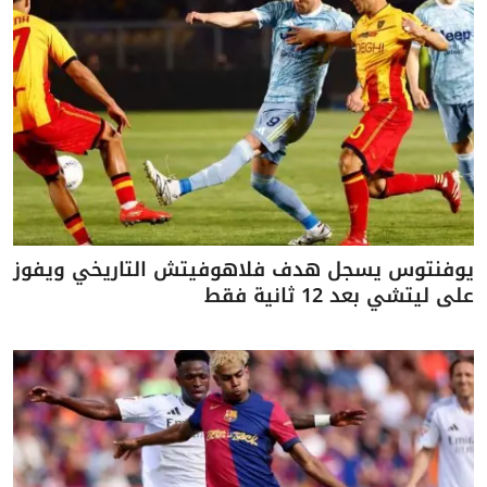
يوفنتوس يسجل هدف فلاهوفيتش التاريخي ويفوز
على ليتشي بعد 12 ثانية فقط