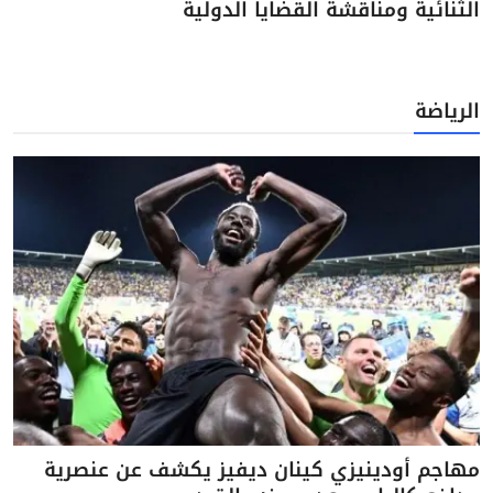
الثنائية ومناقشة القضايا الدولية
الرياضة
مهاجم أودينيزي كينان ديفيز يكشف عن عنصرية