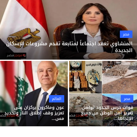
ثقافة وفن
منوعات
مصر
المنشاوي تعقد اجتماعاً لمتابعة تقدم مشروعات الإسكان
الجديدة
مصر
العالم
قوات حرس الحدود تواصل
عون وماكرون يركزان على
تعزيز أمن الوطن من جميع
تعزيز وقف إطلاق النار وتحديد
الاتجاها...
مس...