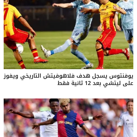
يوفنتوس يسجل هدف فلاهوفيتش التاريخي ويفوز
على ليتشي بعد 12 ثانية فقط