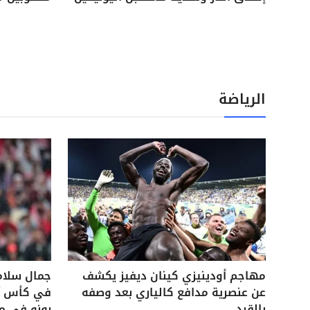
الرياضة
مهاجم أودينيزي كينان ديفيز يكشف
جمال سلام
عن عنصرية مدافع كالياري بعد وصفه
في كأس آس
بالقرد
بونو في م