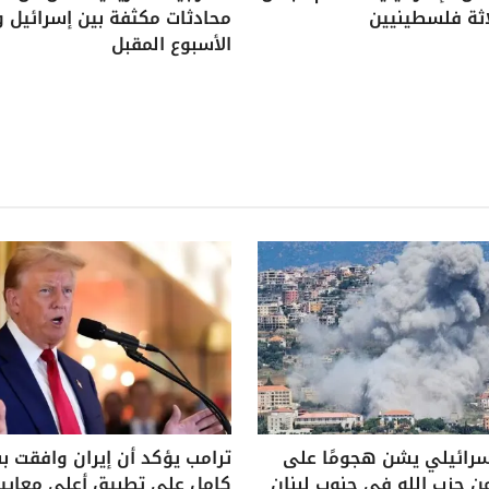
اثة فلسطينيين
محادثات مكثفة بين إسرائيل و
الأسبوع المقبل
سرائيلي يشن هجومًا على
ترامب يؤكد أن إيران وافقت 
ن حزب الله في جنوب لبنان
كامل على تطبيق أعلى معايير