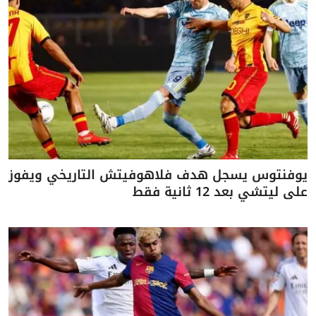
يوفنتوس يسجل هدف فلاهوفيتش التاريخي ويفوز
على ليتشي بعد 12 ثانية فقط