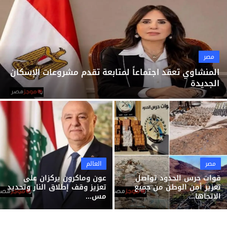
ثقافة وفن
منوعات
مصر
المنشاوي تعقد اجتماعاً لمتابعة تقدم مشروعات الإسكان
الجديدة
مصر
العالم
قوات حرس الحدود تواصل
عون وماكرون يركزان على
تعزيز أمن الوطن من جميع
تعزيز وقف إطلاق النار وتحديد
الاتجاها...
مس...