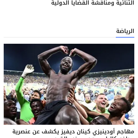
الثنائية ومناقشة القضايا الدولية
الرياضة
مهاجم أودينيزي كينان ديفيز يكشف عن عنصرية