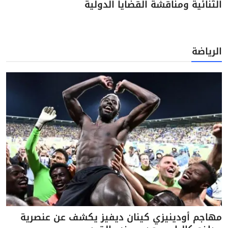
الثنائية ومناقشة القضايا الدولية
الرياضة
مهاجم أودينيزي كينان ديفيز يكشف عن عنصرية