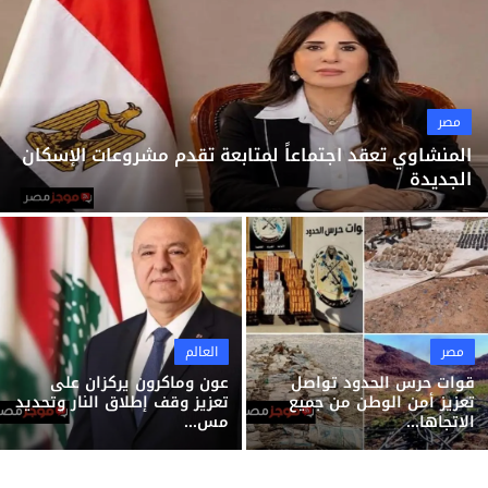
ثقافة وفن
منوعات
مصر
المنشاوي تعقد اجتماعاً لمتابعة تقدم مشروعات الإسكان
الجديدة
مصر
العالم
قوات حرس الحدود تواصل
عون وماكرون يركزان على
تعزيز أمن الوطن من جميع
تعزيز وقف إطلاق النار وتحديد
الاتجاها...
مس...