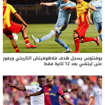
يوفنتوس يسجل هدف فلاهوفيتش التاريخي ويفوز
على ليتشي بعد 12 ثانية فقط