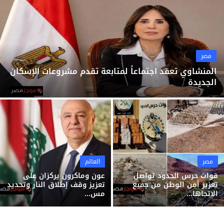
ثقافة وفن
منوعات
مصر
المنشاوي تعقد اجتماعاً لمتابعة تقدم مشروعات الإسكان
الجديدة
مصر
العالم
قوات حرس الحدود تواصل
عون وماكرون يركزان على
تعزيز أمن الوطن من جميع
تعزيز وقف إطلاق النار وتحديد
الاتجاها...
مس...