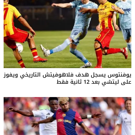
يوفنتوس يسجل هدف فلاهوفيتش التاريخي ويفوز
على ليتشي بعد 12 ثانية فقط