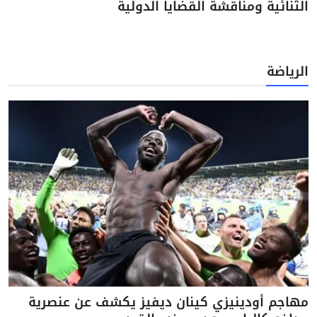
الثنائية ومناقشة القضايا الدولية
الرياضة
مهاجم أودينيزي كينان ديفيز يكشف عن عنصرية