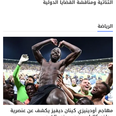
الثنائية ومناقشة القضايا الدولية
الرياضة
مهاجم أودينيزي كينان ديفيز يكشف عن عنصرية