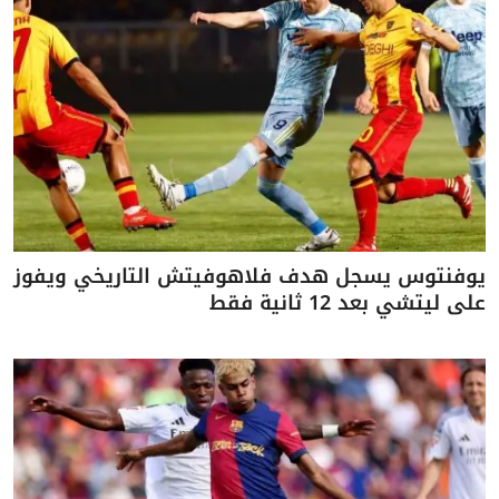
يوفنتوس يسجل هدف فلاهوفيتش التاريخي ويفوز
على ليتشي بعد 12 ثانية فقط