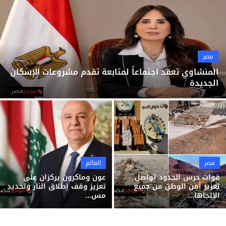
ثقافة وفن
منوعات
مصر
المنشاوي تعقد اجتماعاً لمتابعة تقدم مشروعات الإسكان
الجديدة
مصر
العالم
قوات حرس الحدود تواصل
عون وماكرون يركزان على
تعزيز أمن الوطن من جميع
تعزيز وقف إطلاق النار وتحديد
الاتجاها...
مس...