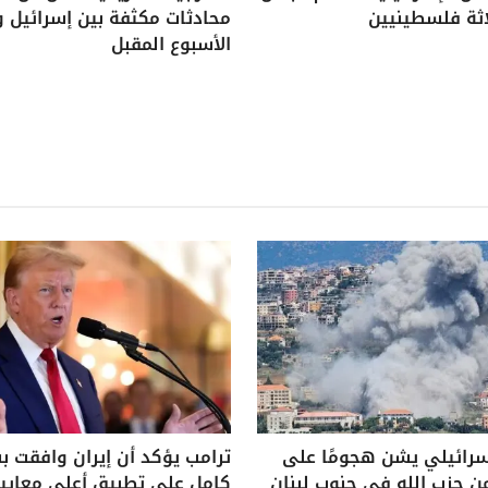
اثة فلسطينيين
محادثات مكثفة بين إسرائيل و
الأسبوع المقبل
سرائيلي يشن هجومًا على
ترامب يؤكد أن إيران وافقت 
ن حزب الله في جنوب لبنان
كامل على تطبيق أعلى معايير