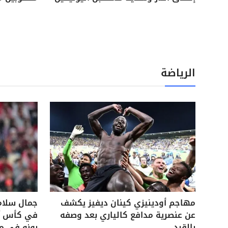
الرياضة
مهاجم أودينيزي كينان ديفيز يكشف
جمال سلام
عن عنصرية مدافع كالياري بعد وصفه
في كأس آس
بالقرد
بونو في م