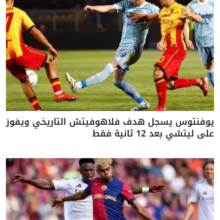
يوفنتوس يسجل هدف فلاهوفيتش التاريخي ويفوز
على ليتشي بعد 12 ثانية فقط