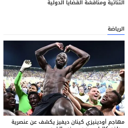
الثنائية ومناقشة القضايا الدولية
الرياضة
مهاجم أودينيزي كينان ديفيز يكشف عن عنصرية