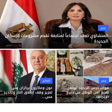
ثقافة وفن
منوعات
مصر
المنشاوي تعقد اجتماعاً لمتابعة تقدم مشروعات الإسكان
الجديدة
مصر
العالم
قوات حرس الحدود تواصل
عون وماكرون يركزان على
تعزيز أمن الوطن من جميع
تعزيز وقف إطلاق النار وتحديد
الاتجاها...
مس...