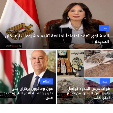
ثقافة وفن
منوعات
مصر
المنشاوي تعقد اجتماعاً لمتابعة تقدم مشروعات الإسكان
الجديدة
مصر
العالم
قوات حرس الحدود تواصل
عون وماكرون يركزان على
تعزيز أمن الوطن من جميع
تعزيز وقف إطلاق النار وتحديد
الاتجاها...
مس...