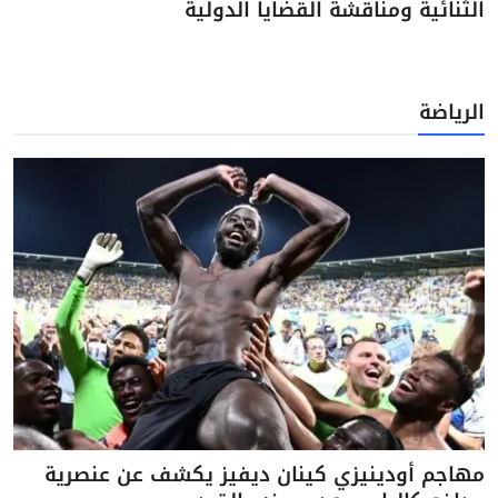
الثنائية ومناقشة القضايا الدولية
الرياضة
مهاجم أودينيزي كينان ديفيز يكشف عن عنصرية