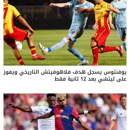
يوفنتوس يسجل هدف فلاهوفيتش التاريخي ويفوز
على ليتشي بعد 12 ثانية فقط