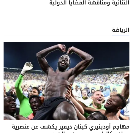
الثنائية ومناقشة القضايا الدولية
الرياضة
مهاجم أودينيزي كينان ديفيز يكشف عن عنصرية