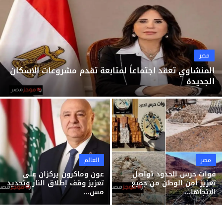
ثقافة وفن
منوعات
مصر
المنشاوي تعقد اجتماعاً لمتابعة تقدم مشروعات الإسكان
الجديدة
مصر
العالم
قوات حرس الحدود تواصل
عون وماكرون يركزان على
تعزيز أمن الوطن من جميع
تعزيز وقف إطلاق النار وتحديد
الاتجاها...
مس...