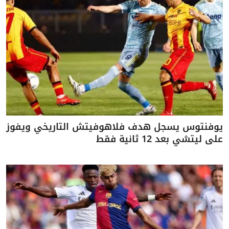
يوفنتوس يسجل هدف فلاهوفيتش التاريخي ويفوز
على ليتشي بعد 12 ثانية فقط