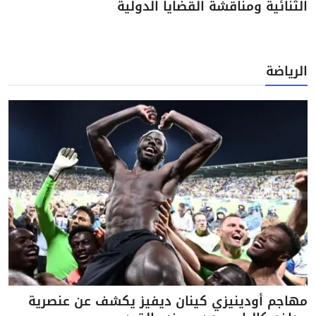
الثنائية ومناقشة القضايا الدولية
الرياضة
مهاجم أودينيزي كينان ديفيز يكشف عن عنصرية