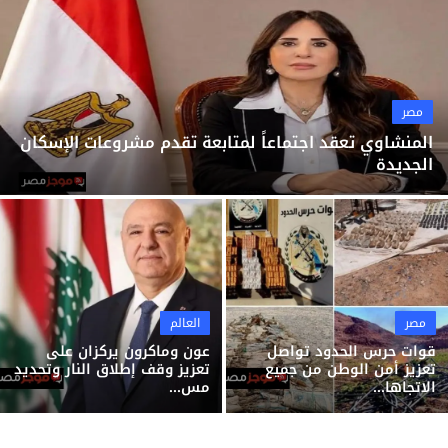
ثقافة وفن
منوعات
مصر
المنشاوي تعقد اجتماعاً لمتابعة تقدم مشروعات الإسكان
الجديدة
مصر
العالم
قوات حرس الحدود تواصل
عون وماكرون يركزان على
تعزيز أمن الوطن من جميع
تعزيز وقف إطلاق النار وتحديد
الاتجاها...
مس...