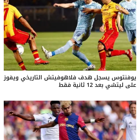
يوفنتوس يسجل هدف فلاهوفيتش التاريخي ويفوز
على ليتشي بعد 12 ثانية فقط