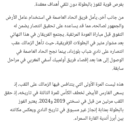
بفرص قوية للفوز بالبطولة دون تلقي أهداف معقدة.
من جانب آخر، يأمل فريق اتحاد العاصمة في استخدام عامل الأرض
والجمهور لصالحه، مما قد يساعده على تحقيق انتصار يضمن له
التفوق قبل مباراة العودة المرتقبة. يجتمع الفريقان في هذا النهائي
بعد مشوار مثير في البطولات الإفريقية، حيث تأهل الزمالك عقب
انتصاره على نادي شباب بلوزداد، بينما نجح اتحاد العاصمة في
الوصول إلى هنا بعد إقصاء فريق أولمبيك آسفي المغربي في مراحل
سابقة.
هذه ليست المرة الأولى التي يتنافس فيها الزمالك على اللقب، إذ
يسعى الفارس الأبيض لخطف الكأس للمرة الثالثة في تاريخه، إذ حقق
اللقب مرتين من قبل في نسختي 2019 و2024. يعتبر الفوز
بالبطولة بمثابة إنجاز غير مسبوق في تاريخ النادي ويعكس مكانته
بين أبرز أندية القارة السمراء.