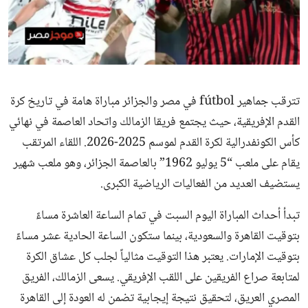
ثقافة وفن
منوعات
تترقب جماهير fútbol في مصر والجزائر مباراة هامة في تاريخ كرة
القدم الإفريقية، حيث يجتمع فريقا الزمالك واتحاد العاصمة في نهائي
كأس الكونفدرالية لكرة القدم لموسم 2025-2026. اللقاء المرتقب
يقام على ملعب “5 يوليو 1962” بالعاصمة الجزائر، وهو ملعب شهير
يستضيف العديد من الفعاليات الرياضية الكبرى.
تبدأ أحداث المباراة اليوم السبت في تمام الساعة العاشرة مساءً
بتوقيت القاهرة والسعودية، بينما ستكون الساعة الحادية عشر مساءً
بتوقيت الإمارات. يعتبر هذا التوقيت مثالياً لجلب كل عشاق الكرة
لمتابعة صراع الفريقين على اللقب الإفريقي. يسعى الزمالك، الفريق
المصري العريق، لتحقيق نتيجة إيجابية تضمن له العودة إلى القاهرة