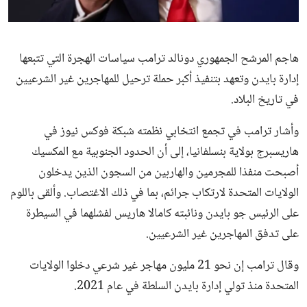
ثقافة وفن
منوعات
هاجم المرشح الجمهوري دونالد ترامب سياسات الهجرة التي تتبعها
إدارة بايدن وتعهد بتنفيذ أكبر حملة ترحيل للمهاجرين غير الشرعيين
في تاريخ البلاد.
وأشار ترامب في تجمع انتخابي نظمته شبكة فوكس نيوز في
هاريسبرج بولاية بنسلفانيا، إلى أن الحدود الجنوبية مع المكسيك
أصبحت منفذا للمجرمين والهاربين من السجون الذين يدخلون
الولايات المتحدة لارتكاب جرائم، بما في ذلك الاغتصاب. وألقى باللوم
على الرئيس جو بايدن ونائبته كامالا هاريس لفشلهما في السيطرة
على تدفق المهاجرين غير الشرعيين.
وقال ترامب إن نحو 21 مليون مهاجر غير شرعي دخلوا الولايات
المتحدة منذ تولي إدارة بايدن السلطة في عام 2021.