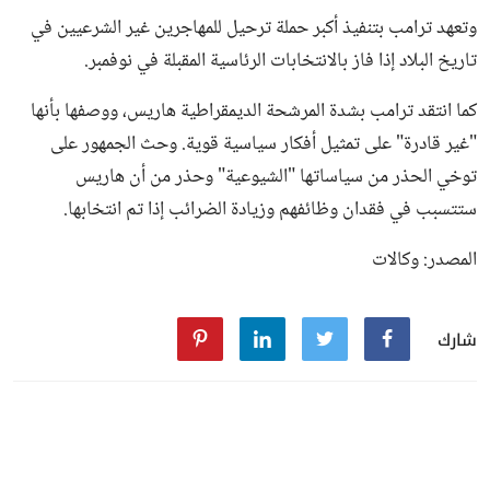
وتعهد ترامب بتنفيذ أكبر حملة ترحيل للمهاجرين غير الشرعيين في
تاريخ البلاد إذا فاز بالانتخابات الرئاسية المقبلة في نوفمبر.
كما انتقد ترامب بشدة المرشحة الديمقراطية هاريس، ووصفها بأنها
"غير قادرة" على تمثيل أفكار سياسية قوية. وحث الجمهور على
توخي الحذر من سياساتها "الشيوعية" وحذر من أن هاريس
ستتسبب في فقدان وظائفهم وزيادة الضرائب إذا تم انتخابها.
المصدر: وكالات
شارك