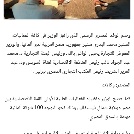
ثقافة وفن
منوعات
وضم الوفد المصري الرسمي الذي رافق الوزير في كافة الفعاليات،
السفير محمد البدري سفير جمهورية مصر العربية لدى ألمانيا، والوزير
المفوض للتجارة يحيى الواثق بالله، ورئيس البعثة التجارية د. محمد
عبد الجواد نائب رئيس المنطقة الاقتصادية لقناة السويس ود. عبد
العزيز الشريف رئيس المكتب التجارى المصرى ببرلين.
المصدر: وكالات
كما افتتح الوزير ونظيره الفعاليات الطبية الأولى للقمة الاقتصادية بين
مصر وولاية شمال فيستفاليا، وذلك نحو التوجه 100 شركة ألمانية
مهتمة بالسوق المصري.
وفيه بداية الافتتاحية استعرض الوزير الاقتصادي في مصر،