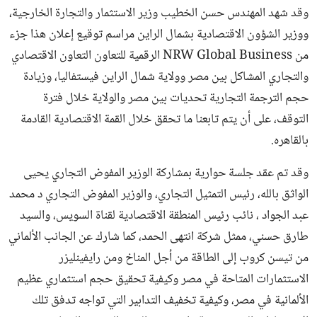
وقد شهد المهندس حسن الخطيب وزير الاستثمار والتجارة الخارجية،
ووزير الشؤون الاقتصادية بشمال الراين مراسم توقيع إعلان هذا جزء
من NRW Global Business الرقمية للتعاون التعاون الاقتصادي
والتجاري المشاكل بين مصر وولاية شمال الراين فيستفاليا، وزيادة
حجم الترجمة التجارية تحديات بين مصر والولاية خلال فترة
التوقف، على أن يتم تابعنا ما تحقق خلال القمة الاقتصادية القادمة
بالقاهره.
وقد تم عقد جلسة حوارية بمشاركة الوزير المفوض التجاري يحيى
الواثق بالله، رئيس التمثيل التجاري، والوزير المفوض التجاري د محمد
عبد الجواد ، نائب رئيس المنطقة الاقتصادية لقناة السويس، والسيد
طارق حسني، ممثل شركة انتهى الحمد، كما شارك عن الجانب الألماني
من تيسن كروب إلى الطاقة من أجل المناخ ومن رايفينليزر
الاستثمارات المتاحة في مصر وكيفية تحقيق حجم استثماري عظيم
الألمانية في مصر، وكيفية تخفيف التدابير التي تواجه تدفق تلك