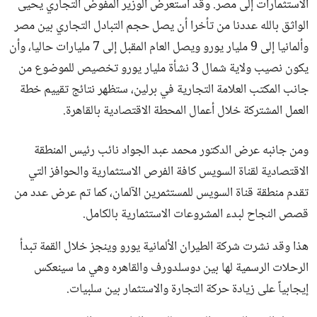
الاستثمارات إلى مصر. وقد استعرض الوزير المفوض التجاري يحيى
الواثق بالله عددنا من تأخرا أن يصل حجم التبادل التجاري بين مصر
وألمانيا إلى 9 مليار يورو ويصل العام المقبل إلى 7 مليارات حاليا، وأن
يكون نصيب ولاية شمال 3 نشأة مليار يورو تخصيص للموضوع من
جانب المكتب العلامة التجارية في برلين، ستظهر نتائج تقييم خطة
العمل المشتركة خلال أعمال المحطة الاقتصادية بالقاهرة.
ومن جانبه عرض الدكتور محمد عبد الجواد نائب رئيس المنطقة
الاقتصادية لقناة السويس كافة الفرص الاستثمارية والحوافز التي
تقدم منطقة قناة السويس للمستثمرين الآلمان، كما تم عرض عدد من
قصص النجاح لبدء المشروعات الاستثمارية بالكامل.
هذا وقد نشرت شركة الطيران الألمانية يورو وينجز خلال القمة تبدأ
الرحلات الرسمية لها بين دوسلدورف والقاهره وهي ما سينعكس
إيجابياً على زيادة حركة التجارة والاستثمار بين سلبيات.