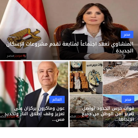
ثقافة وفن
منوعات
مصر
المنشاوي تعقد اجتماعاً لمتابعة تقدم مشروعات الإسكان
الجديدة
مصر
العالم
قوات حرس الحدود تواصل
عون وماكرون يركزان على
تعزيز أمن الوطن من جميع
تعزيز وقف إطلاق النار وتحديد
الاتجاها...
مس...