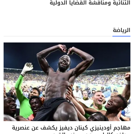
الثنائية ومناقشة القضايا الدولية
الرياضة
مهاجم أودينيزي كينان ديفيز يكشف عن عنصرية