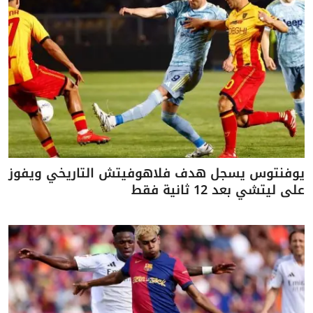
يوفنتوس يسجل هدف فلاهوفيتش التاريخي ويفوز
على ليتشي بعد 12 ثانية فقط