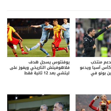
دعم منتخب
يوفنتوس يسجل هدف
أس آسيا ويدعو
فلاهوفيتش التاريخي ويفوز على
ن بونو في
ليتشي بعد 12 ثانية فقط