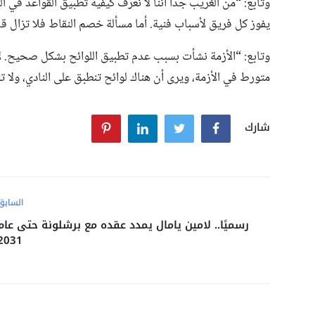
وتابع: “من الغريب جدًا أننا لا نعرف كيفية تطبيق القواعد في 
يفوز كل فريق لأسباب فنية. أما مسألة خصم النقاط فلا تزال قا
وتابع: “الأزمة نشأت بسبب عدم تطبيق اللوائح بشكل صحيح. لا
متورط في الأزمة، ويرى أن هناك لوائح تنطبق على النادي، ولا ت
شارك
السابق
رسميًا.. لامين يامال يمدد عقده مع برشلونة حتى عام
2031