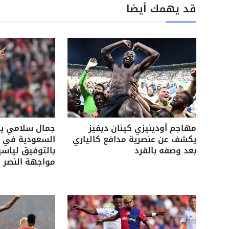
قد يهمك أيضا
مهاجم أودينيزي كينان ديفيز
جمال سلامي ي
يكشف عن عنصرية مدافع كالياري
السعودية في ك
بعد وصفه بالقرد
بالتوفيق لياسي
مواجهة النصر